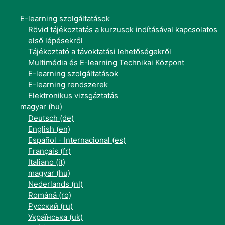
E-learning szolgáltatások
Rövid tájékoztatás a kurzusok indításával kapcsolatos
első lépésekről
Tájékoztató a távoktatási lehetőségekről
Multimédia és E-learning Technikai Központ
E-learning szolgáltatások
E-learning rendszerek
Elektronikus vizsgáztatás
magyar ‎(hu)‎
Deutsch ‎(de)‎
English ‎(en)‎
Español - Internacional ‎(es)‎
Français ‎(fr)‎
Italiano ‎(it)‎
magyar ‎(hu)‎
Nederlands ‎(nl)‎
Română ‎(ro)‎
Русский ‎(ru)‎
Українська ‎(uk)‎