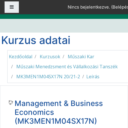
Tovább a fő tartalomhoz
Oldalpanel
Nincs bejelentkezve. (
Belépé
Kurzus adatai
Kezdőoldal
Kurzusok
Műszaki Kar
Műszaki Menedzsment és Vállalkozási Tanszék
MK3MEN1M04SX17N 20/21-2
Leírás
Management & Business
Economics
(MK3MEN1M04SX17N)