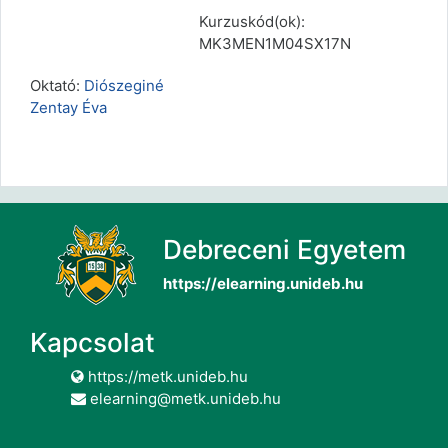
Kurzuskód(ok):
MK3MEN1M04SX17N
Oktató:
Diószeginé
Zentay Éva
Debreceni Egyetem
https://elearning.unideb.hu
Kapcsolat
https://metk.unideb.hu
elearning@metk.unideb.hu