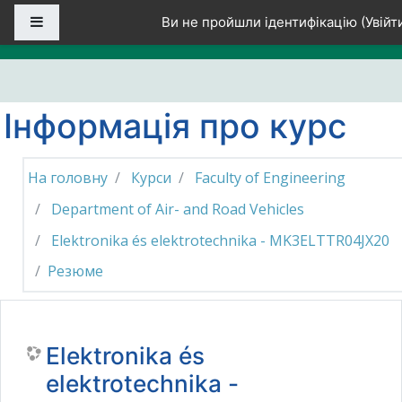
Перейти до головного вмісту
Бокова панель
Ви не пройшли ідентифікацію (
Увійт
Інформація про курс
На головну
Курси
Faculty of Engineering
Department of Air- and Road Vehicles
Elektronika és elektrotechnika - MK3ELTTR04JX20
Резюме
Elektronika és
elektrotechnika -