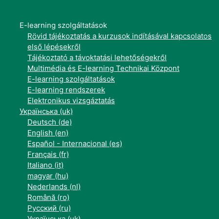
E-learning szolgáltatások
Rövid tájékoztatás a kurzusok indításával kapcsolatos
első lépésekről
Tájékoztató a távoktatási lehetőségekről
Multimédia és E-learning Technikai Központ
E-learning szolgáltatások
E-learning rendszerek
Elektronikus vizsgáztatás
Українська ‎(uk)‎
Deutsch ‎(de)‎
English ‎(en)‎
Español - Internacional ‎(es)‎
Français ‎(fr)‎
Italiano ‎(it)‎
magyar ‎(hu)‎
Nederlands ‎(nl)‎
Română ‎(ro)‎
Русский ‎(ru)‎
Українська ‎(uk)‎