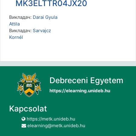
MK3ELTTR04JX20
Викладач:
Darai Gyula
Attila
Викладач:
Sarvajcz
Kornél
Debreceni Egyetem
https://elearning.unideb.hu
Kapcsolat
https://metk.unideb.hu
elearning@metk.unideb.hu