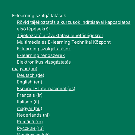
E-learning szolgáltatások
Rövid tájékoztatás a kurzusok indításával kapcsolatos
első lépésekről
Tájékoztató a távoktatási lehetőségekről
Multimédia és E-learning Technikai Központ
E-learning szolgáltatások
E-learning rendszerek
Elektronikus vizsgáztatás
magyar ‎(hu)‎
Deutsch ‎(de)‎
English ‎(en)‎
Español - Internacional ‎(es)‎
Français ‎(fr)‎
Italiano ‎(it)‎
magyar ‎(hu)‎
Nederlands ‎(nl)‎
Română ‎(ro)‎
Русский ‎(ru)‎
Українська ‎(uk)‎