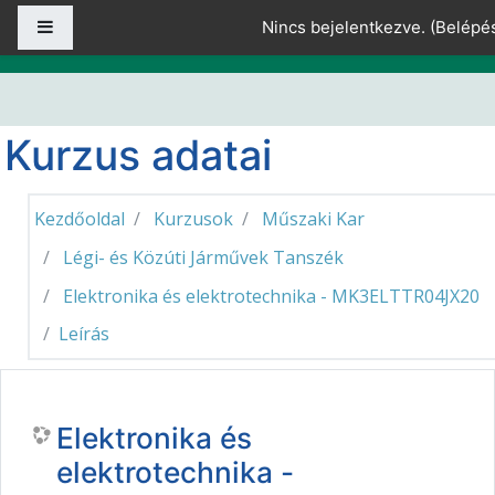
Tovább a fő tartalomhoz
Oldalpanel
Nincs bejelentkezve. (
Belépé
Kurzus adatai
Kezdőoldal
Kurzusok
Műszaki Kar
Légi- és Közúti Járművek Tanszék
Elektronika és elektrotechnika - MK3ELTTR04JX20
Leírás
Elektronika és
elektrotechnika -