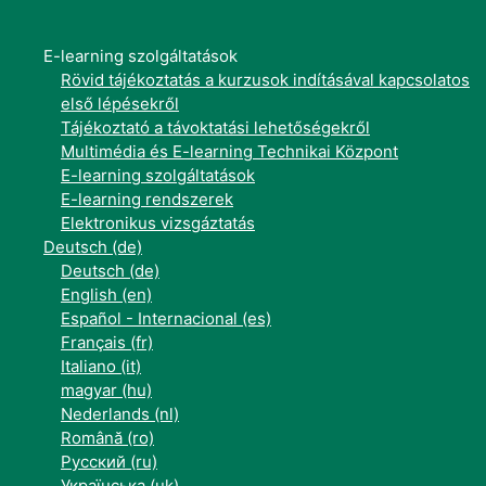
E-learning szolgáltatások
Rövid tájékoztatás a kurzusok indításával kapcsolatos
első lépésekről
Tájékoztató a távoktatási lehetőségekről
Multimédia és E-learning Technikai Központ
E-learning szolgáltatások
E-learning rendszerek
Elektronikus vizsgáztatás
Deutsch ‎(de)‎
Deutsch ‎(de)‎
English ‎(en)‎
Español - Internacional ‎(es)‎
Français ‎(fr)‎
Italiano ‎(it)‎
magyar ‎(hu)‎
Nederlands ‎(nl)‎
Română ‎(ro)‎
Русский ‎(ru)‎
Українська ‎(uk)‎