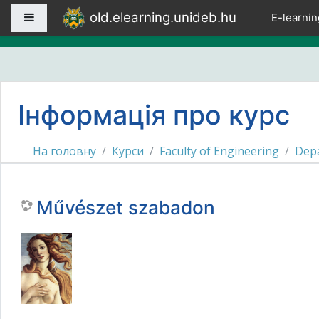
Перейти до головного вмісту
old.elearning.unideb.hu
Бокова панель
E-learnin
Інформація про курс
На головну
Курси
Faculty of Engineering
Depa
Művészet szabadon