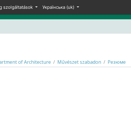
g szolgáltatások
Українська ‎(uk)‎
rtment of Architecture
Művészet szabadon
Резюме