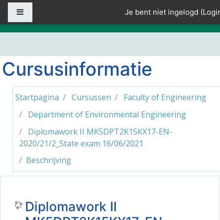
Ga naar hoofdinhoud
Zijpaneel
Je bent niet ingelogd (
Logi
Cursusinformatie
Startpagina
Cursussen
Faculty of Engineering
Department of Environmental Engineering
Diplomawork II MK5DPT2K15KX17-EN-
2020/21/2_State exam 16/06/2021
Beschrijving
Diplomawork II