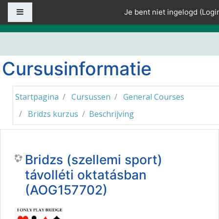
Ga naar hoofdinhoud
Zijpaneel
Je bent niet ingelogd (
Logi
Cursusinformatie
Startpagina
Cursussen
General Courses
Bridzs kurzus
Beschrijving
Bridzs (szellemi sport)
távolléti oktatásban
(AOG157702)