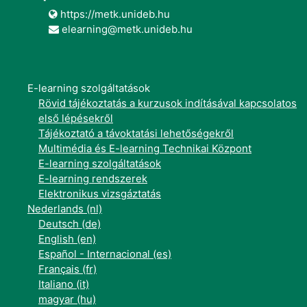
https://metk.unideb.hu
elearning@metk.unideb.hu
E-learning szolgáltatások
Rövid tájékoztatás a kurzusok indításával kapcsolatos
első lépésekről
Tájékoztató a távoktatási lehetőségekről
Multimédia és E-learning Technikai Központ
E-learning szolgáltatások
E-learning rendszerek
Elektronikus vizsgáztatás
Nederlands ‎(nl)‎
Deutsch ‎(de)‎
English ‎(en)‎
Español - Internacional ‎(es)‎
Français ‎(fr)‎
Italiano ‎(it)‎
magyar ‎(hu)‎