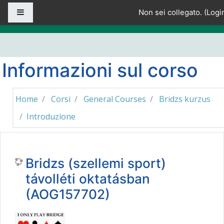
Vai al contenuto principale
Pannello laterale
Non sei collegato. (
Logi
Informazioni sul corso
Home
Corsi
General Courses
Bridzs kurzus
Introduzione
Bridzs (szellemi sport)
távolléti oktatásban
(AOG157702)