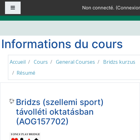
Passer au contenu principal
Panneau latéral
Non connecté. (
Connexio
Informations du cours
Accueil
Cours
General Courses
Bridzs kurzus
Résumé
Bridzs (szellemi sport)
távolléti oktatásban
(AOG157702)