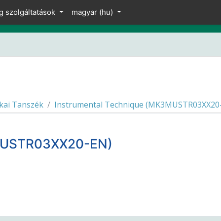
g szolgáltatások
magyar ‎(hu)‎
kai Tanszék
Instrumental Technique (MK3MUSTR03XX20
3MUSTR03XX20-EN)