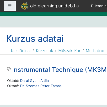
Tovább a fő tartalomhoz
old.elearning.unideb.hu
Oldalpanel
E-learnin
Kurzus adatai
Kezdőoldal
Kurzusok
Műszaki Kar
Mechatroni
Instrumental Technique (MK
Oktató:
Darai Gyula Attila
Oktató:
Dr. Szemes Péter Tamás