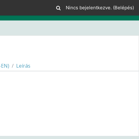
Nincs bejelentkezve. (
Belépés
)
-EN)
Leírás