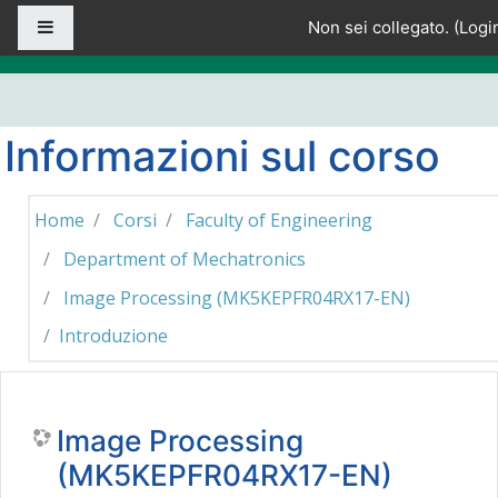
Vai al contenuto principale
Pannello laterale
Non sei collegato. (
Logi
Informazioni sul corso
Home
Corsi
Faculty of Engineering
Department of Mechatronics
Image Processing (MK5KEPFR04RX17-EN)
Introduzione
Image Processing
(MK5KEPFR04RX17-EN)