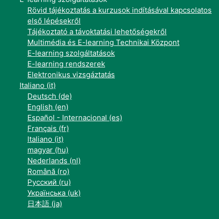
Rövid tájékoztatás a kurzusok indításával kapcsolatos
első lépésekről
Tájékoztató a távoktatási lehetőségekről
Multimédia és E-learning Technikai Központ
E-learning szolgáltatások
E-learning rendszerek
Elektronikus vizsgáztatás
Italiano ‎(it)‎
Deutsch ‎(de)‎
English ‎(en)‎
Español - Internacional ‎(es)‎
Français ‎(fr)‎
Italiano ‎(it)‎
magyar ‎(hu)‎
Nederlands ‎(nl)‎
Română ‎(ro)‎
Русский ‎(ru)‎
Українська ‎(uk)‎
日本語 ‎(ja)‎