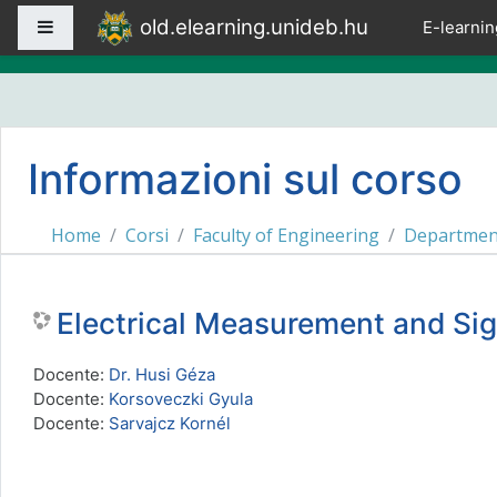
Vai al contenuto principale
old.elearning.unideb.hu
Pannello laterale
E-learnin
Informazioni sul corso
Home
Corsi
Faculty of Engineering
Department
Electrical Measurement and S
Docente:
Dr. Husi Géza
Docente:
Korsoveczki Gyula
Docente:
Sarvajcz Kornél