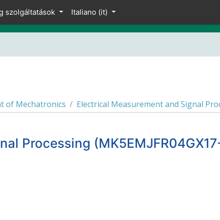
g szolgáltatások
Italiano ‎(it)‎
 of Mechatronics
Electrical Measurement and Signal P
ignal Processing (MK5EMJFR04GX17