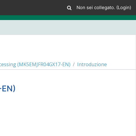
Non sei collegato. (
Login
)
rocessing (MK5EMJFR04GX17-EN)
Introduzione
-EN)