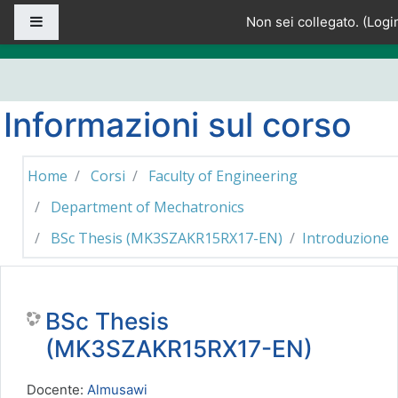
Vai al contenuto principale
Pannello laterale
Non sei collegato. (
Logi
Informazioni sul corso
Home
Corsi
Faculty of Engineering
Department of Mechatronics
BSc Thesis (MK3SZAKR15RX17-EN)
Introduzione
BSc Thesis
(MK3SZAKR15RX17-EN)
Docente:
Almusawi