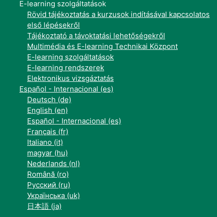
E-learning szolgáltatások
Rövid tájékoztatás a kurzusok indításával kapcsolatos
első lépésekről
Tájékoztató a távoktatási lehetőségekről
Multimédia és E-learning Technikai Központ
E-learning szolgáltatások
E-learning rendszerek
Elektronikus vizsgáztatás
Español - Internacional ‎(es)‎
Deutsch ‎(de)‎
English ‎(en)‎
Español - Internacional ‎(es)‎
Français ‎(fr)‎
Italiano ‎(it)‎
magyar ‎(hu)‎
Nederlands ‎(nl)‎
Română ‎(ro)‎
Русский ‎(ru)‎
Українська ‎(uk)‎
日本語 ‎(ja)‎