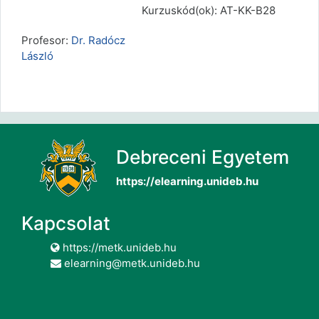
Kurzuskód(ok): AT-KK-B28
Profesor:
Dr. Radócz
László
Debreceni Egyetem
https://elearning.unideb.hu
Kapcsolat
https://metk.unideb.hu
elearning@metk.unideb.hu