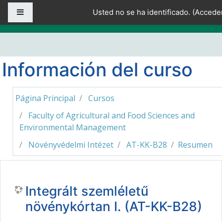
Salta al contenido principal
Panel lateral
Usted no se ha identificado. (
Accede
Información del curso
Página Principal
Cursos
Faculty of Agricultural and Food Sciences and
Environmental Management
Növényvédelmi Intézet
AT-KK-B28
Resumen
Integrált szemléletű
növénykórtan I. (AT-KK-B28)