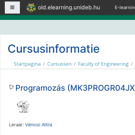
Ga naar hoofdinhoud
old.elearning.unideb.hu
Zijpaneel
E-learnin
Cursusinformatie
Startpagina
Cursussen
Faculty of Engineering
Programozás (MK3PROGR04JX
Leraar:
Vámosi Attila