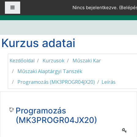
Tovább a fő tartalomhoz
Oldalpanel
Nincs bejelentkezve. (
Belépé
Kurzus adatai
Kezdőoldal
Kurzusok
Műszaki Kar
Műszaki Alaptárgyi Tanszék
Programozás (MK3PROGR04JX20)
Leírás
Programozás
(MK3PROGR04JX20)