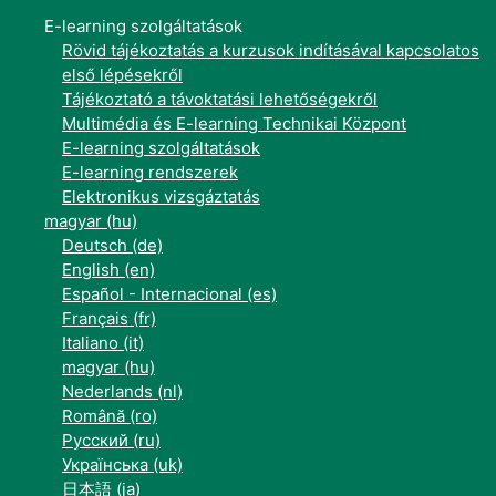
E-learning szolgáltatások
Rövid tájékoztatás a kurzusok indításával kapcsolatos
első lépésekről
Tájékoztató a távoktatási lehetőségekről
Multimédia és E-learning Technikai Központ
E-learning szolgáltatások
E-learning rendszerek
Elektronikus vizsgáztatás
magyar ‎(hu)‎
Deutsch ‎(de)‎
English ‎(en)‎
Español - Internacional ‎(es)‎
Français ‎(fr)‎
Italiano ‎(it)‎
magyar ‎(hu)‎
Nederlands ‎(nl)‎
Română ‎(ro)‎
Русский ‎(ru)‎
Українська ‎(uk)‎
日本語 ‎(ja)‎