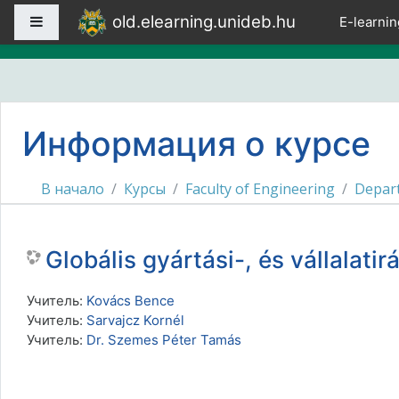
Перейти к основному содержанию
old.elearning.unideb.hu
Боковая панель
E-learnin
Информация о курсе
В начало
Курсы
Faculty of Engineering
Depar
Globális gyártási-, és vállala
Учитель:
Kovács Bence
Учитель:
Sarvajcz Kornél
Учитель:
Dr. Szemes Péter Tamás