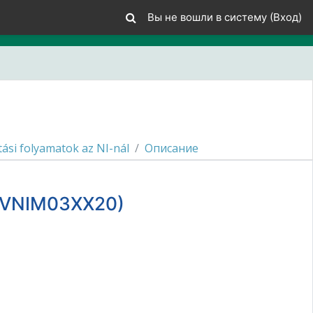
Вы не вошли в систему (
Вход
)
ítási folyamatok az NI-nál
Описание
K3GVNIM03XX20)