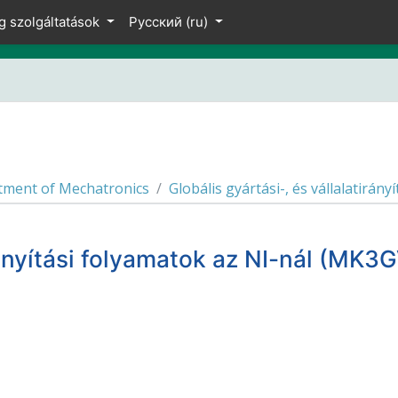
g szolgáltatások
Русский ‎(ru)‎
tment of Mechatronics
Globális gyártási-, és vállalatirány
tirányítási folyamatok az NI-nál (M