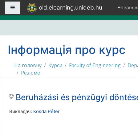
Перейти до головного вмісту
old.elearning.unideb.hu
Бокова панель
E-learnin
Інформація про курс
На головну
Курси
Faculty of Engineering
Depa
Резюме
Beruházási és pénzügyi dönt
Викладач:
Kosda Péter