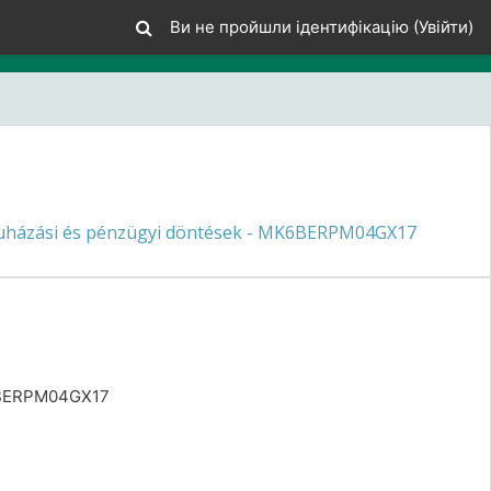
Ви не пройшли ідентифікацію (
Увійти
)
uházási és pénzügyi döntések - MK6BERPM04GX17
K6BERPM04GX17