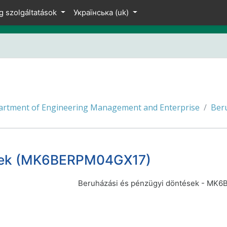
g szolgáltatások
Українська ‎(uk)‎
rtment of Engineering Management and Enterprise
Ber
ések (MK6BERPM04GX17)
Beruházási és pénzügyi döntések - M