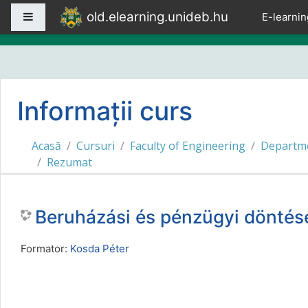
Sari la conţinutul principal
old.elearning.unideb.hu
Panou lateral
E-learnin
Informații curs
Acasă
Cursuri
Faculty of Engineering
Departme
Rezumat
Beruházási és pénzügyi dönt
Formator:
Kosda Péter