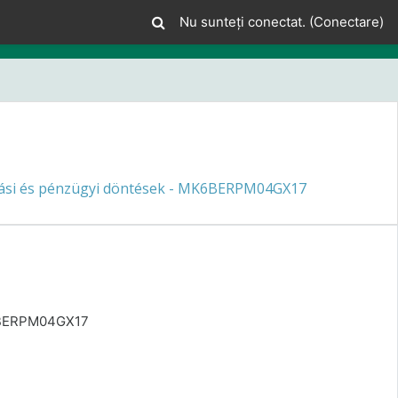
Nu sunteți conectat. (
Conectare
)
ási és pénzügyi döntések - MK6BERPM04GX17
K6BERPM04GX17