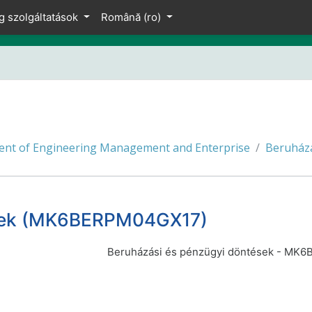
g szolgáltatások
Română ‎(ro)‎
nt of Engineering Management and Enterprise
Beruház
ések (MK6BERPM04GX17)
Beruházási és pénzügyi döntések - M