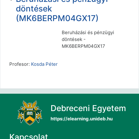
döntések
(MK6BERPM04GX17)
Beruházási és pénzügyi
döntések -
MK6BERPM04GX17
Profesor:
Kosda Péter
Debreceni Egyetem
https://elearning.unideb.hu
Kapcsolat