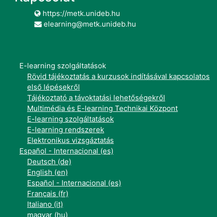
https://metk.unideb.hu
elearning@metk.unideb.hu
E-learning szolgáltatások
Rövid tájékoztatás a kurzusok indításával kapcsolatos
első lépésekről
Tájékoztató a távoktatási lehetőségekről
Multimédia és E-learning Technikai Központ
E-learning szolgáltatások
E-learning rendszerek
Elektronikus vizsgáztatás
Español - Internacional ‎(es)‎
Deutsch ‎(de)‎
English ‎(en)‎
Español - Internacional ‎(es)‎
Français ‎(fr)‎
Italiano ‎(it)‎
magyar ‎(hu)‎