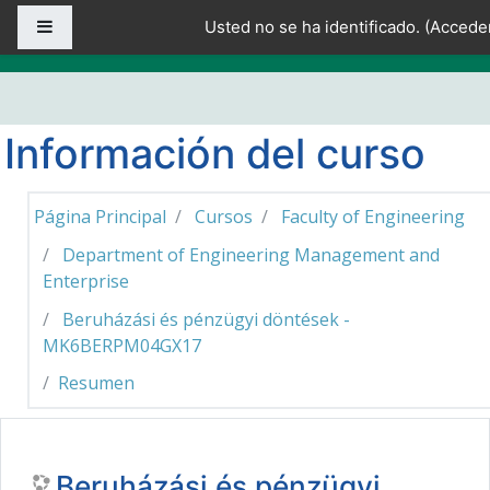
Salta al contenido principal
Panel lateral
Usted no se ha identificado. (
Accede
Información del curso
Página Principal
Cursos
Faculty of Engineering
Department of Engineering Management and
Enterprise
Beruházási és pénzügyi döntések -
MK6BERPM04GX17
Resumen
Beruházási és pénzügyi