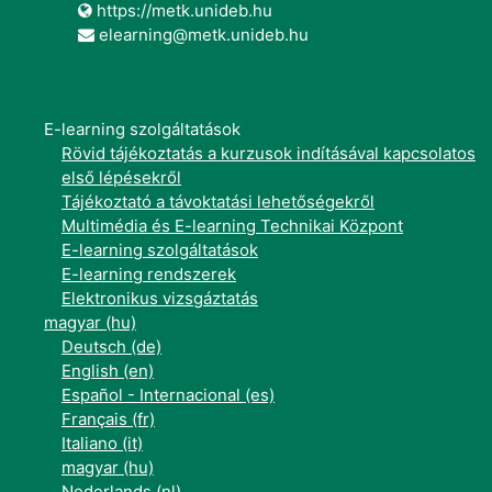
https://metk.unideb.hu
elearning@metk.unideb.hu
E-learning szolgáltatások
Rövid tájékoztatás a kurzusok indításával kapcsolatos
első lépésekről
Tájékoztató a távoktatási lehetőségekről
Multimédia és E-learning Technikai Központ
E-learning szolgáltatások
E-learning rendszerek
Elektronikus vizsgáztatás
magyar ‎(hu)‎
Deutsch ‎(de)‎
English ‎(en)‎
Español - Internacional ‎(es)‎
Français ‎(fr)‎
Italiano ‎(it)‎
magyar ‎(hu)‎
Nederlands ‎(nl)‎