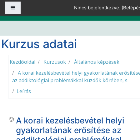
Tovább a fő tartalomhoz
Oldalpanel
Nincs bejelentkezve. (
Belépé
Kurzus adatai
Kezdőoldal
Kurzusok
Általános képzések
A korai kezelésbevétel helyi gyakorlatának erősítés
az addiktológiai problémákkal küzdők körében, s
Leírás
A korai kezelésbevétel helyi
gyakorlatának erősítése az
addiktológiai problémákkal