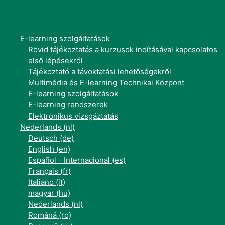
E-learning szolgáltatások
Rövid tájékoztatás a kurzusok indításával kapcsolatos
első lépésekről
Tájékoztató a távoktatási lehetőségekről
Multimédia és E-learning Technikai Központ
E-learning szolgáltatások
E-learning rendszerek
Elektronikus vizsgáztatás
Nederlands ‎(nl)‎
Deutsch ‎(de)‎
English ‎(en)‎
Español - Internacional ‎(es)‎
Français ‎(fr)‎
Italiano ‎(it)‎
magyar ‎(hu)‎
Nederlands ‎(nl)‎
Română ‎(ro)‎