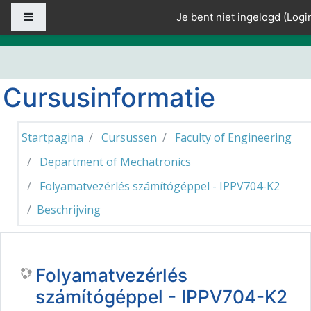
Ga naar hoofdinhoud
Zijpaneel
Je bent niet ingelogd (
Logi
Cursusinformatie
Startpagina
Cursussen
Faculty of Engineering
Department of Mechatronics
Folyamatvezérlés számítógéppel - IPPV704-K2
Beschrijving
Folyamatvezérlés
számítógéppel - IPPV704-K2