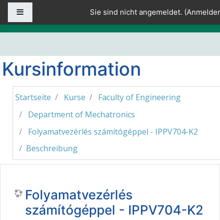
Zum Hauptinhalt
Website-Übersicht
Sie sind nicht angemeldet. (
Anmelde
Kursinformation
Startseite
Kurse
Faculty of Engineering
Department of Mechatronics
Folyamatvezérlés számítógéppel - IPPV704-K2
Beschreibung
Folyamatvezérlés
számítógéppel - IPPV704-K2