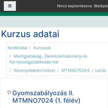
Tovább a fő tartalomhoz
Oldalpanel
Nincs bejelentkezve. (
Belépé
Kurzus adatai
Kezdőoldal
Kurzusok
Mezőgazdaság-, Élelmiszertudományi és
Környezetgazdálkodási Kar
Növényvédelmi Intézet
MTMNO7024-K
Leírás
Gyomszabályozás II.
MTMNO7024 (1. félév)