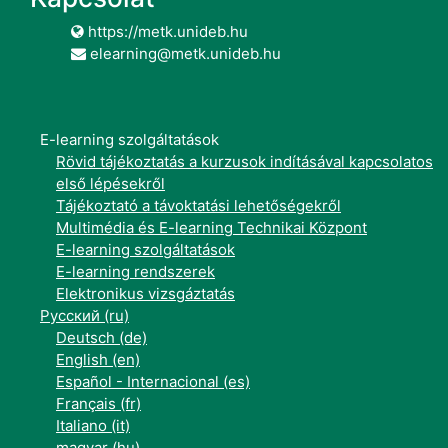
https://metk.unideb.hu
elearning@metk.unideb.hu
E-learning szolgáltatások
Rövid tájékoztatás a kurzusok indításával kapcsolatos
első lépésekről
Tájékoztató a távoktatási lehetőségekről
Multimédia és E-learning Technikai Központ
E-learning szolgáltatások
E-learning rendszerek
Elektronikus vizsgáztatás
Русский ‎(ru)‎
Deutsch ‎(de)‎
English ‎(en)‎
Español - Internacional ‎(es)‎
Français ‎(fr)‎
Italiano ‎(it)‎
magyar ‎(hu)‎