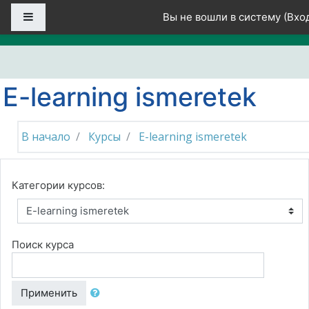
Перейти к основному содержанию
Боковая панель
Вы не вошли в систему (
Вхо
E-learning ismeretek
В начало
Курсы
E-learning ismeretek
Категории курсов:
Поиск курса
Применить