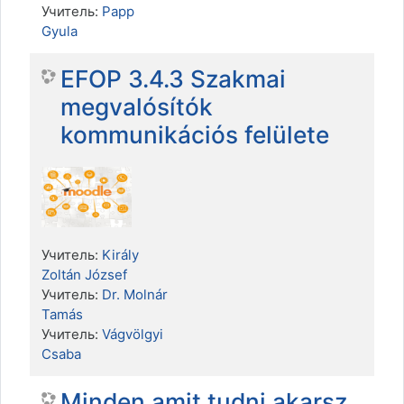
Учитель:
Papp
Gyula
EFOP 3.4.3 Szakmai
megvalósítók
kommunikációs felülete
Учитель:
Király
Zoltán József
Учитель:
Dr. Molnár
Tamás
Учитель:
Vágvölgyi
Csaba
Minden amit tudni akarsz