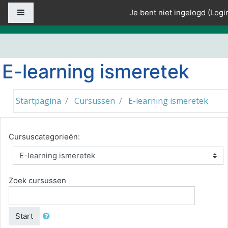
Ga naar hoofdinhoud
Zijpaneel
Je bent niet ingelogd (
Logi
E-learning ismeretek
Startpagina
Cursussen
E-learning ismeretek
Cursuscategorieën:
Zoek cursussen
Start