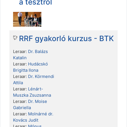
a tesztről
RRF gyakorló kurzus - BTK
Leraar:
Dr. Balázs
Katalin
Leraar:
Hudácskó
Brigitta Ilona
Leraar:
Dr. Körmendi
Attila
Leraar:
Lénárt-
Muszka Zsuzsanna
Leraar:
Dr. Moise
Gabriella
Leraar:
Molnárné dr.
Kovács Judit
Leraar:
Mónus