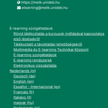
https://metk.unideb.hu
elearning@metk.unideb.hu
E-learning szolgáltatások
Rövid tájékoztatás a kurzusok indításával kapcsolatos
első lépésekről
Tájékoztató a távoktatási lehetőségekről
Multimédia és E-learning Technikai Központ
E-learning szolgáltatások
E-learning rendszerek
Elektronikus vizsgáztatás
Nederlands ‎(nl)‎
Deutsch ‎(de)‎
English ‎(en)‎
Español - Internacional ‎(es)‎
Français ‎(fr)‎
Italiano ‎(it)‎
magyar ‎(hu)‎
Nederlands ‎(nl)‎