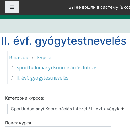
Перейти к основному содержанию
Боковая панель
Вы не вошли в систему (
Вхо
II. évf. gyógytestnevelés
В начало
Курсы
Sporttudományi Koordinációs Intézet
II. évf. gyógytestnevelés
Категории курсов:
Поиск курса