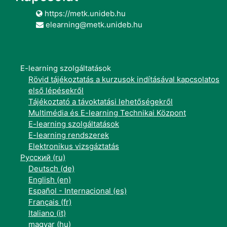
https://metk.unideb.hu
elearning@metk.unideb.hu
E-learning szolgáltatások
Rövid tájékoztatás a kurzusok indításával kapcsolatos
első lépésekről
Tájékoztató a távoktatási lehetőségekről
Multimédia és E-learning Technikai Központ
E-learning szolgáltatások
E-learning rendszerek
Elektronikus vizsgáztatás
Русский ‎(ru)‎
Deutsch ‎(de)‎
English ‎(en)‎
Español - Internacional ‎(es)‎
Français ‎(fr)‎
Italiano ‎(it)‎
magyar ‎(hu)‎