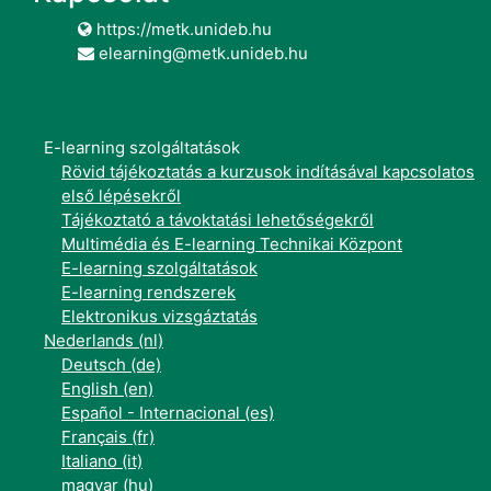
https://metk.unideb.hu
elearning@metk.unideb.hu
E-learning szolgáltatások
Rövid tájékoztatás a kurzusok indításával kapcsolatos
első lépésekről
Tájékoztató a távoktatási lehetőségekről
Multimédia és E-learning Technikai Központ
E-learning szolgáltatások
E-learning rendszerek
Elektronikus vizsgáztatás
Nederlands ‎(nl)‎
Deutsch ‎(de)‎
English ‎(en)‎
Español - Internacional ‎(es)‎
Français ‎(fr)‎
Italiano ‎(it)‎
magyar ‎(hu)‎