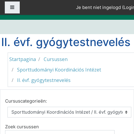
Ga naar hoofdinhoud
Zijpaneel
Je bent niet ingelogd (
Logi
II. évf. gyógytestnevelés
Startpagina
Cursussen
Sporttudományi Koordinációs Intézet
II. évf. gyógytestnevelés
Cursuscategorieën:
Zoek cursussen