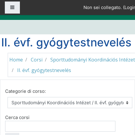
Vai al contenuto principale
Pannello laterale
Non sei collegato. (
Logi
II. évf. gyógytestnevelés
Home
Corsi
Sporttudományi Koordinációs Intézet
II. évf. gyógytestnevelés
Categorie di corso:
Cerca corsi