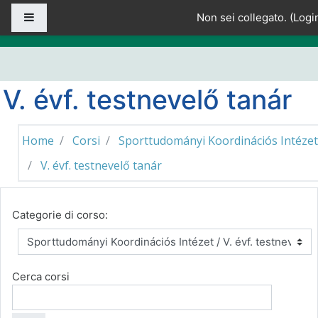
Vai al contenuto principale
Pannello laterale
Non sei collegato. (
Logi
V. évf. testnevelő tanár
Home
Corsi
Sporttudományi Koordinációs Intézet
V. évf. testnevelő tanár
Categorie di corso:
Cerca corsi