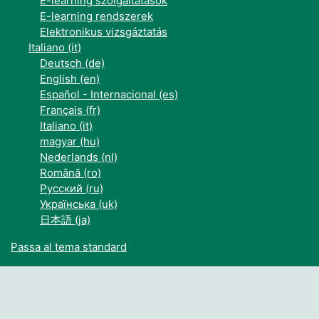
E-learning szolgáltatások
E-learning rendszerek
Elektronikus vizsgáztatás
Italiano ‎(it)‎
Deutsch ‎(de)‎
English ‎(en)‎
Español - Internacional ‎(es)‎
Français ‎(fr)‎
Italiano ‎(it)‎
magyar ‎(hu)‎
Nederlands ‎(nl)‎
Română ‎(ro)‎
Русский ‎(ru)‎
Українська ‎(uk)‎
日本語 ‎(ja)‎
Passa al tema standard