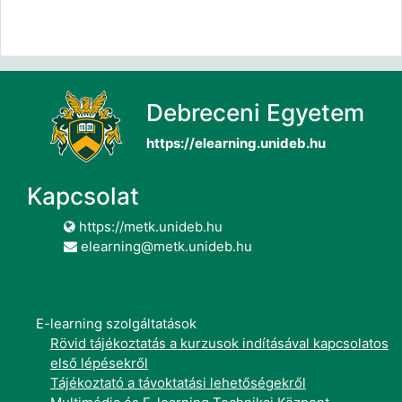
Debreceni Egyetem
https://elearning.unideb.hu
Kapcsolat
https://metk.unideb.hu
elearning@metk.unideb.hu
E-learning szolgáltatások
Rövid tájékoztatás a kurzusok indításával kapcsolatos
első lépésekről
Tájékoztató a távoktatási lehetőségekről