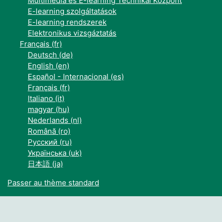
Multimédia és E-learning Technikai Központ
E-learning szolgáltatások
E-learning rendszerek
Elektronikus vizsgáztatás
Français ‎(fr)‎
Deutsch ‎(de)‎
English ‎(en)‎
Español - Internacional ‎(es)‎
Français ‎(fr)‎
Italiano ‎(it)‎
magyar ‎(hu)‎
Nederlands ‎(nl)‎
Română ‎(ro)‎
Русский ‎(ru)‎
Українська ‎(uk)‎
日本語 ‎(ja)‎
Passer au thème standard