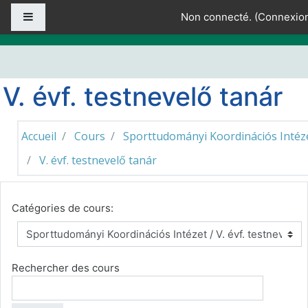
Passer au contenu principal
Panneau latéral
Non connecté. (
Connexio
V. évf. testnevelő tanár
Accueil
Cours
Sporttudományi Koordinációs Intéz
V. évf. testnevelő tanár
Catégories de cours:
Rechercher des cours