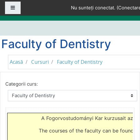
Sari la conţinutul principal
Panou lateral
Nu sunteți conectat. (
Conectar
Faculty of Dentistry
Acasă
Cursuri
Faculty of Dentistry
Categorii curs:
A Fogorvostudományi Kar kurzusait az
el
The courses of the faculty can be found o