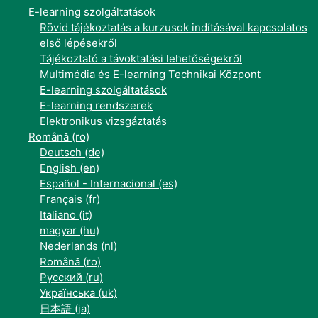
E-learning szolgáltatások
Rövid tájékoztatás a kurzusok indításával kapcsolatos
első lépésekről
Tájékoztató a távoktatási lehetőségekről
Multimédia és E-learning Technikai Központ
E-learning szolgáltatások
E-learning rendszerek
Elektronikus vizsgáztatás
Română ‎(ro)‎
Deutsch ‎(de)‎
English ‎(en)‎
Español - Internacional ‎(es)‎
Français ‎(fr)‎
Italiano ‎(it)‎
magyar ‎(hu)‎
Nederlands ‎(nl)‎
Română ‎(ro)‎
Русский ‎(ru)‎
Українська ‎(uk)‎
日本語 ‎(ja)‎