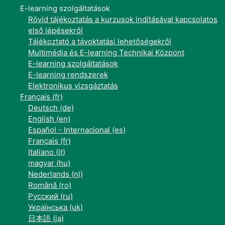
E-learning szolgáltatások
Rövid tájékoztatás a kurzusok indításával kapcsolatos
első lépésekről
Tájékoztató a távoktatási lehetőségekről
Multimédia és E-learning Technikai Központ
E-learning szolgáltatások
E-learning rendszerek
Elektronikus vizsgáztatás
Français ‎(fr)‎
Deutsch ‎(de)‎
English ‎(en)‎
Español - Internacional ‎(es)‎
Français ‎(fr)‎
Italiano ‎(it)‎
magyar ‎(hu)‎
Nederlands ‎(nl)‎
Română ‎(ro)‎
Русский ‎(ru)‎
Українська ‎(uk)‎
日本語 ‎(ja)‎