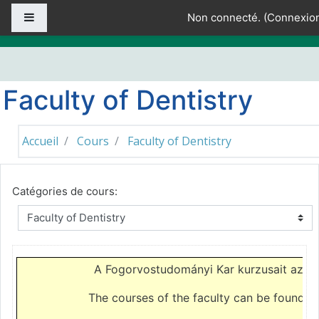
Passer au contenu principal
Panneau latéral
Non connecté. (
Connexio
Faculty of Dentistry
Accueil
Cours
Faculty of Dentistry
Catégories de cours:
A Fogorvostudományi Kar kurzusait az
el
The courses of the faculty can be found o