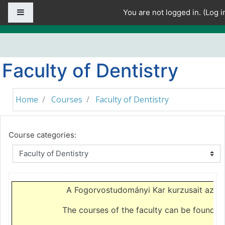
Skip to main content
Side panel
You are not logged in. (
Log i
Faculty of Dentistry
Home
Courses
Faculty of Dentistry
Course categories:
A Fogorvostudományi Kar kurzusait az
el
The courses of the faculty can be found o