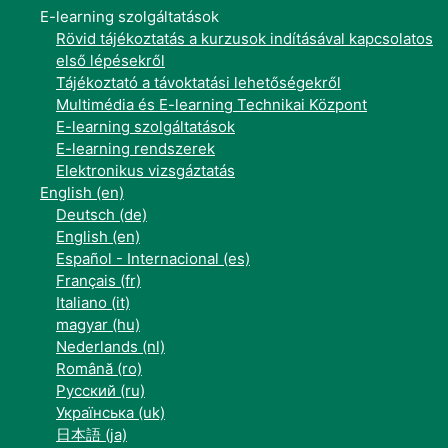
E-learning szolgáltatások
Rövid tájékoztatás a kurzusok indításával kapcsolatos
első lépésekről
Tájékoztató a távoktatási lehetőségekről
Multimédia és E-learning Technikai Központ
E-learning szolgáltatások
E-learning rendszerek
Elektronikus vizsgáztatás
English ‎(en)‎
Deutsch ‎(de)‎
English ‎(en)‎
Español - Internacional ‎(es)‎
Français ‎(fr)‎
Italiano ‎(it)‎
magyar ‎(hu)‎
Nederlands ‎(nl)‎
Română ‎(ro)‎
Русский ‎(ru)‎
Українська ‎(uk)‎
日本語 ‎(ja)‎