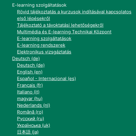
E-learning szolgáltatások
Rövid tájékoztatás a kurzusok indításával kapcsolatos
első lépésekről
Tájékoztató a távoktatási lehetőségekről
Multimédia és E-learning Technikai Központ
E-learning szolgáltatások
E-learning rendszerek
Elektronikus vizsgáztatás
Deutsch ‎(de)‎
Deutsch ‎(de)‎
English ‎(en)‎
Español - Internacional ‎(es)‎
Français ‎(fr)‎
Italiano ‎(it)‎
magyar ‎(hu)‎
Nederlands ‎(nl)‎
Română ‎(ro)‎
Русский ‎(ru)‎
Українська ‎(uk)‎
日本語 ‎(ja)‎