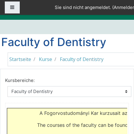
Zum Hauptinhalt
Website-Übersicht
Sie sind nicht angemeldet. (
Anmelde
Faculty of Dentistry
Startseite
Kurse
Faculty of Dentistry
Kursbereiche:
A Fogorvostudományi Kar kurzusait az
el
The courses of the faculty can be found o