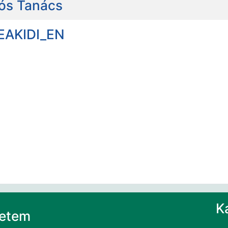
iós Tanács
DEAKIDI_EN
K
yetem