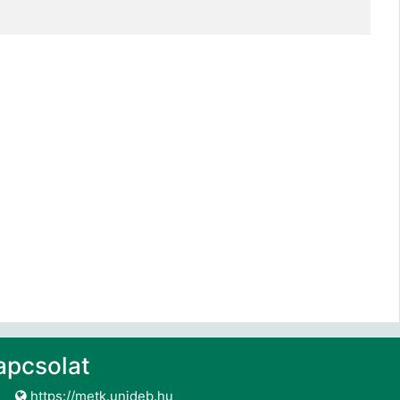
apcsolat
https://metk.unideb.hu