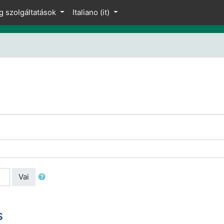
g szolgáltatások
Italiano ‎(it)‎
Vai
s