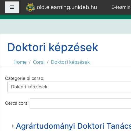
Vai al contenuto principale
old.elearning.unideb.hu
Pannello laterale
E-learnin
Doktori képzések
Home
Corsi
Doktori képzések
Categorie di corso:
Cerca corsi
Agrártudományi Doktori Tanác