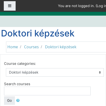
Skip to main content
Side panel
You are not logged in. (
Log i
Doktori képzések
Home
Courses
Doktori képzések
Course categories:
Search courses
Go