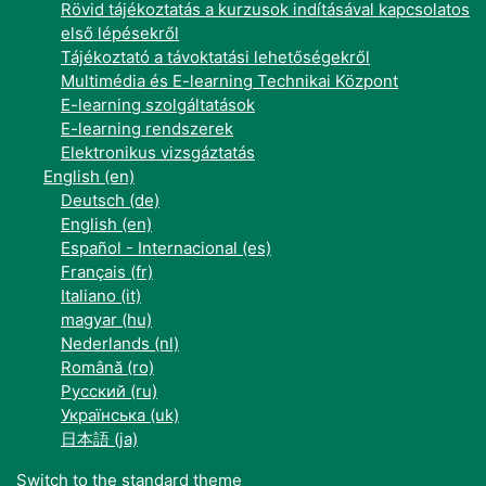
Rövid tájékoztatás a kurzusok indításával kapcsolatos
első lépésekről
Tájékoztató a távoktatási lehetőségekről
Multimédia és E-learning Technikai Központ
E-learning szolgáltatások
E-learning rendszerek
Elektronikus vizsgáztatás
English ‎(en)‎
Deutsch ‎(de)‎
English ‎(en)‎
Español - Internacional ‎(es)‎
Français ‎(fr)‎
Italiano ‎(it)‎
magyar ‎(hu)‎
Nederlands ‎(nl)‎
Română ‎(ro)‎
Русский ‎(ru)‎
Українська ‎(uk)‎
日本語 ‎(ja)‎
Switch to the standard theme