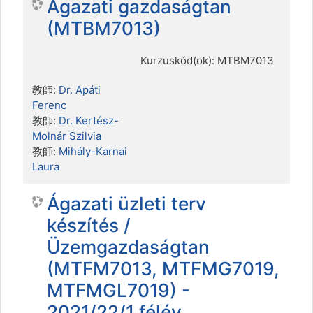
Ágazati gazdaságtan
(MTBM7013)
Kurzuskód(ok): MTBM7013
教師:
Dr. Apáti
Ferenc
教師:
Dr. Kertész-
Molnár Szilvia
教師:
Mihály-Karnai
Laura
Ágazati üzleti terv
készítés /
Üzemgazdaságtan
(MTFM7013, MTFMG7019,
MTFMGL7019) -
2021/22/1 félév