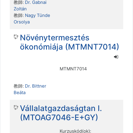
教師:
Dr. Gabnai
Zoltán
教師:
Nagy Tünde
Orsolya
Növénytermesztés
ökonómiája (MTMNT7014)
MTMNT7014
教師:
Dr. Bittner
Beáta
Vállalatgazdaságtan I.
(MTOAG7046-E+GY)
Kurzuskód(ok):