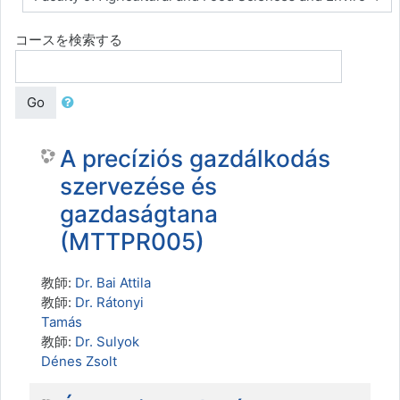
コースを検索する
Go
A precíziós gazdálkodás
szervezése és
gazdaságtana
(MTTPR005)
教師:
Dr. Bai Attila
教師:
Dr. Rátonyi
Tamás
教師:
Dr. Sulyok
Dénes Zsolt