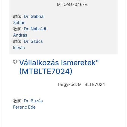
MTOAG7046-E
教師:
Dr. Gabnai
Zoltán
教師:
Dr. Nábrádi
András
教師:
Dr. Szűcs
István
Vállalkozás Ismeretek"
(MTBLTE7024)
Tárgykód: MTBLTE7024
教師:
Dr. Buzás
Ferenc Ede