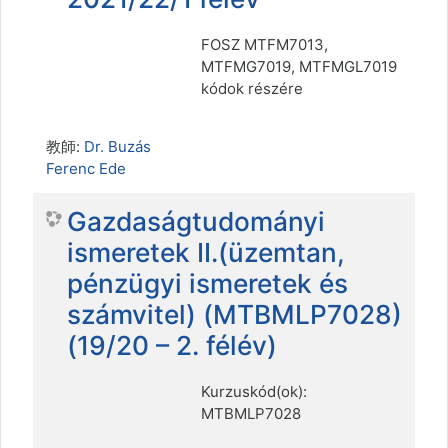
FOSZ MTFM7013,
MTFMG7019, MTFMGL7019
kódok részére
教師:
Dr. Buzás
Ferenc Ede
Gazdaságtudományi
ismeretek II.(üzemtan,
pénzügyi ismeretek és
számvitel) (MTBMLP7028)
(19/20 – 2. félév)
Kurzuskód(ok):
MTBMLP7028