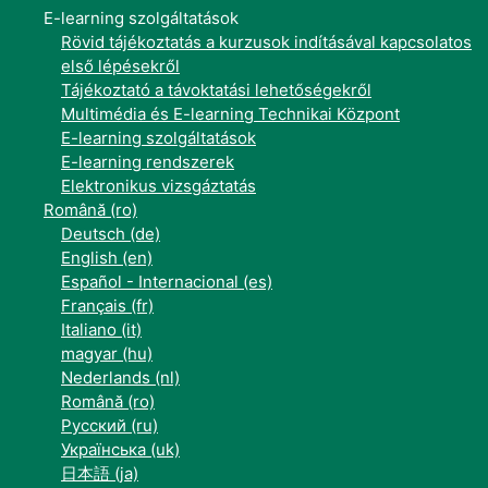
E-learning szolgáltatások
Rövid tájékoztatás a kurzusok indításával kapcsolatos
első lépésekről
Tájékoztató a távoktatási lehetőségekről
Multimédia és E-learning Technikai Központ
E-learning szolgáltatások
E-learning rendszerek
Elektronikus vizsgáztatás
Română ‎(ro)‎
Deutsch ‎(de)‎
English ‎(en)‎
Español - Internacional ‎(es)‎
Français ‎(fr)‎
Italiano ‎(it)‎
magyar ‎(hu)‎
Nederlands ‎(nl)‎
Română ‎(ro)‎
Русский ‎(ru)‎
Українська ‎(uk)‎
日本語 ‎(ja)‎