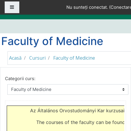
Sari la conţinutul principal
Panou lateral
Nu sunteți conectat. (
Conectar
Faculty of Medicine
Acasă
Cursuri
Faculty of Medicine
Categorii curs:
Az Általános Orvostudományi Kar kurzusait 
The courses of the faculty can be found o