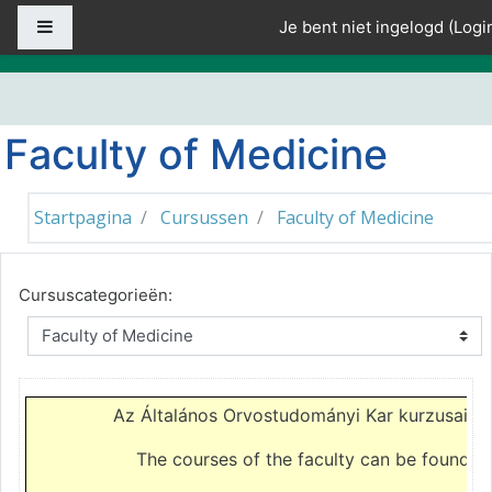
Ga naar hoofdinhoud
Zijpaneel
Je bent niet ingelogd (
Logi
Faculty of Medicine
Startpagina
Cursussen
Faculty of Medicine
Cursuscategorieën:
Az Általános Orvostudományi Kar kurzusait 
The courses of the faculty can be found o