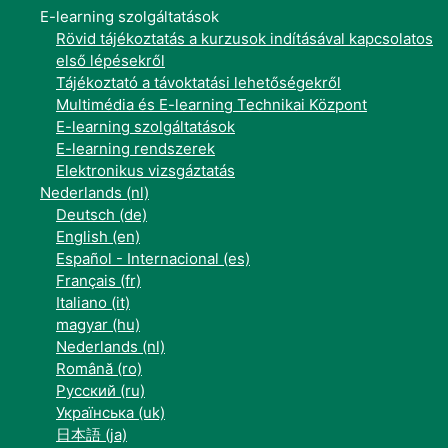
E-learning szolgáltatások
Rövid tájékoztatás a kurzusok indításával kapcsolatos
első lépésekről
Tájékoztató a távoktatási lehetőségekről
Multimédia és E-learning Technikai Központ
E-learning szolgáltatások
E-learning rendszerek
Elektronikus vizsgáztatás
Nederlands ‎(nl)‎
Deutsch ‎(de)‎
English ‎(en)‎
Español - Internacional ‎(es)‎
Français ‎(fr)‎
Italiano ‎(it)‎
magyar ‎(hu)‎
Nederlands ‎(nl)‎
Română ‎(ro)‎
Русский ‎(ru)‎
Українська ‎(uk)‎
日本語 ‎(ja)‎