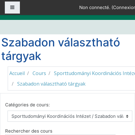
Passer au contenu principal
Panneau latéral
Non connecté. (
Connexio
Szabadon választható
tárgyak
Accueil
Cours
Sporttudományi Koordinációs Intéz
Szabadon választható tárgyak
Catégories de cours:
Rechercher des cours