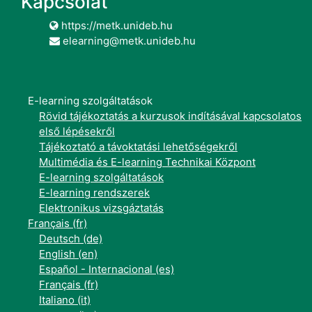
Kapcsolat
https://metk.unideb.hu
elearning@metk.unideb.hu
E-learning szolgáltatások
Rövid tájékoztatás a kurzusok indításával kapcsolatos
első lépésekről
Tájékoztató a távoktatási lehetőségekről
Multimédia és E-learning Technikai Központ
E-learning szolgáltatások
E-learning rendszerek
Elektronikus vizsgáztatás
Français ‎(fr)‎
Deutsch ‎(de)‎
English ‎(en)‎
Español - Internacional ‎(es)‎
Français ‎(fr)‎
Italiano ‎(it)‎