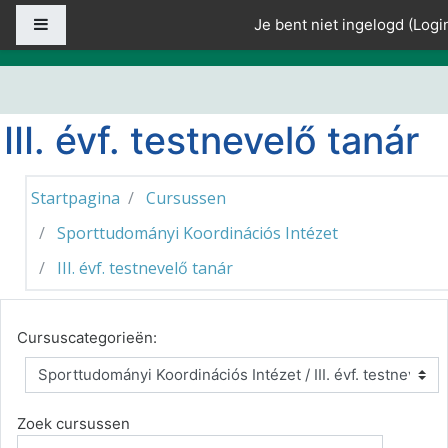
Ga naar hoofdinhoud
Zijpaneel
Je bent niet ingelogd (
Logi
III. évf. testnevelő tanár
Startpagina
Cursussen
Sporttudományi Koordinációs Intézet
III. évf. testnevelő tanár
Cursuscategorieën:
Zoek cursussen