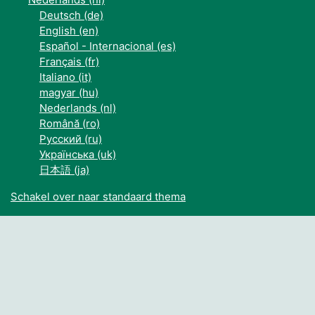
Deutsch ‎(de)‎
English ‎(en)‎
Español - Internacional ‎(es)‎
Français ‎(fr)‎
Italiano ‎(it)‎
magyar ‎(hu)‎
Nederlands ‎(nl)‎
Română ‎(ro)‎
Русский ‎(ru)‎
Українська ‎(uk)‎
日本語 ‎(ja)‎
Schakel over naar standaard thema