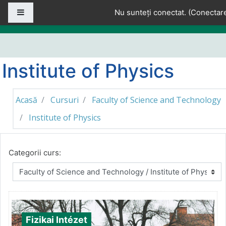
Sari la conţinutul principal
Panou lateral
Nu sunteți conectat. (
Conectar
Institute of Physics
Acasă
Cursuri
Faculty of Science and Technology
Institute of Physics
Categorii curs:
Fizikai Intézet