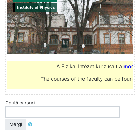
Institute of Physics
A Fizikai Intézet kurzusait a
moodle
The courses of the faculty can be found 
Caută cursuri
Mergi