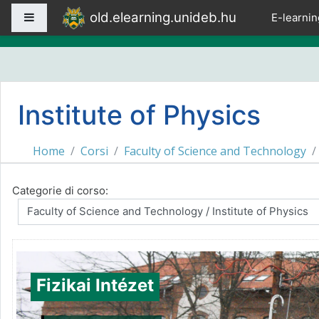
Vai al contenuto principale
old.elearning.unideb.hu
Pannello laterale
E-learnin
Institute of Physics
Home
Corsi
Faculty of Science and Technology
Categorie di corso:
Fizikai Intézet