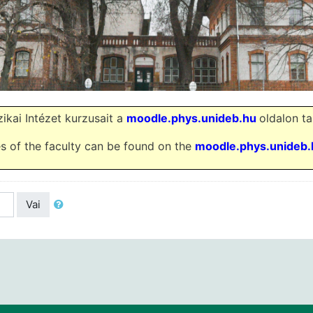
zikai Intézet kurzusait a
moodle.phys.unideb.hu
oldalon tal
s of the faculty can be found on the
moodle.phys.unideb.
Vai