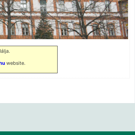
álja.
hu
website.