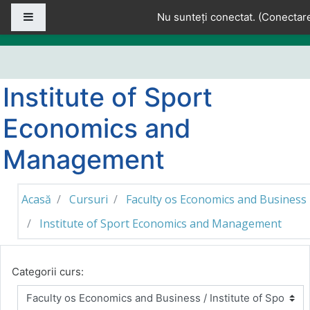
Sari la conţinutul principal
Panou lateral
Nu sunteți conectat. (
Conectar
Institute of Sport
Economics and
Management
Acasă
Cursuri
Faculty os Economics and Business
Institute of Sport Economics and Management
Categorii curs: