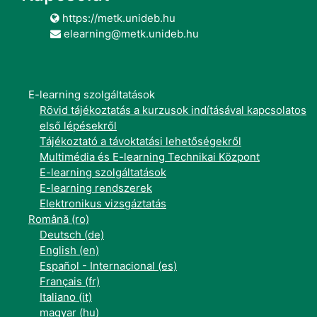
https://metk.unideb.hu
elearning@metk.unideb.hu
E-learning szolgáltatások
Rövid tájékoztatás a kurzusok indításával kapcsolatos
első lépésekről
Tájékoztató a távoktatási lehetőségekről
Multimédia és E-learning Technikai Központ
E-learning szolgáltatások
E-learning rendszerek
Elektronikus vizsgáztatás
Română ‎(ro)‎
Deutsch ‎(de)‎
English ‎(en)‎
Español - Internacional ‎(es)‎
Français ‎(fr)‎
Italiano ‎(it)‎
magyar ‎(hu)‎