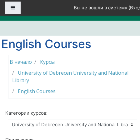
Перейти к основному содержанию
Боковая панель
Вы не вошли в систему (
Вхо
English Courses
В начало
Курсы
University of Debrecen University and National
Library
English Courses
Категории курсов:
Поиск курса