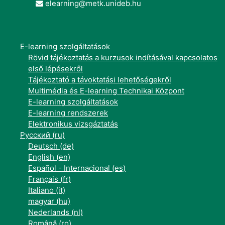
elearning@metk.unideb.hu
E-learning szolgáltatások
Rövid tájékoztatás a kurzusok indításával kapcsolatos
első lépésekről
Tájékoztató a távoktatási lehetőségekről
Multimédia és E-learning Technikai Központ
E-learning szolgáltatások
E-learning rendszerek
Elektronikus vizsgáztatás
Русский ‎(ru)‎
Deutsch ‎(de)‎
English ‎(en)‎
Español - Internacional ‎(es)‎
Français ‎(fr)‎
Italiano ‎(it)‎
magyar ‎(hu)‎
Nederlands ‎(nl)‎
Română ‎(ro)‎