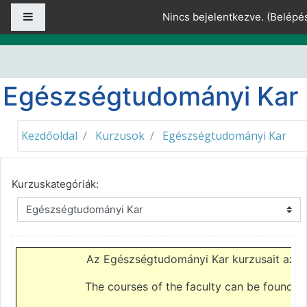
Tovább a fő tartalomhoz
Oldalpanel
Nincs bejelentkezve. (
Belépé
Egészségtudományi Kar
Kezdőoldal
Kurzusok
Egészségtudományi Kar
Kurzuskategóriák:
Az Egészségtudományi Kar kurzusait az
e
The courses of the faculty can be found o