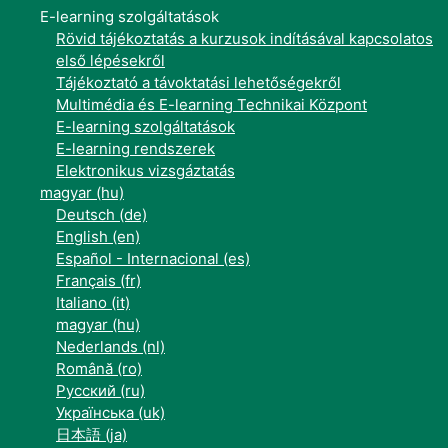
E-learning szolgáltatások
Rövid tájékoztatás a kurzusok indításával kapcsolatos
első lépésekről
Tájékoztató a távoktatási lehetőségekről
Multimédia és E-learning Technikai Központ
E-learning szolgáltatások
E-learning rendszerek
Elektronikus vizsgáztatás
magyar ‎(hu)‎
Deutsch ‎(de)‎
English ‎(en)‎
Español - Internacional ‎(es)‎
Français ‎(fr)‎
Italiano ‎(it)‎
magyar ‎(hu)‎
Nederlands ‎(nl)‎
Română ‎(ro)‎
Русский ‎(ru)‎
Українська ‎(uk)‎
日本語 ‎(ja)‎