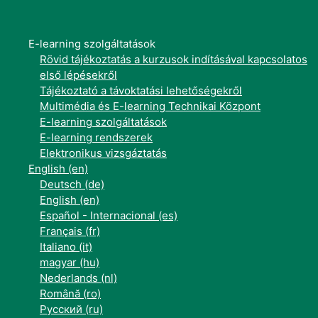
E-learning szolgáltatások
Rövid tájékoztatás a kurzusok indításával kapcsolatos
első lépésekről
Tájékoztató a távoktatási lehetőségekről
Multimédia és E-learning Technikai Központ
E-learning szolgáltatások
E-learning rendszerek
Elektronikus vizsgáztatás
English ‎(en)‎
Deutsch ‎(de)‎
English ‎(en)‎
Español - Internacional ‎(es)‎
Français ‎(fr)‎
Italiano ‎(it)‎
magyar ‎(hu)‎
Nederlands ‎(nl)‎
Română ‎(ro)‎
Русский ‎(ru)‎