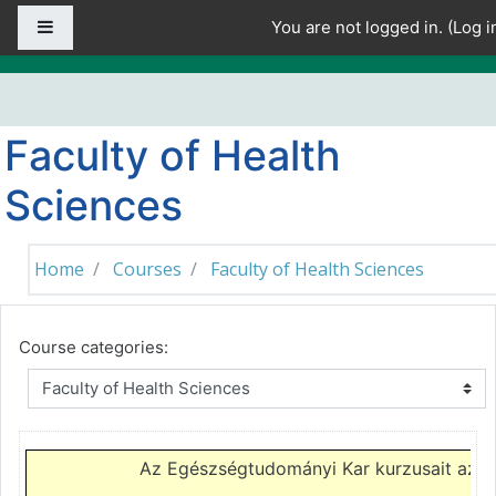
Skip to main content
Side panel
You are not logged in. (
Log i
Faculty of Health
Sciences
Home
Courses
Faculty of Health Sciences
Course categories:
Az Egészségtudományi Kar kurzusait az
e