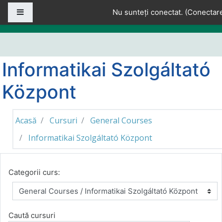
Sari la conţinutul principal
Panou lateral
Nu sunteți conectat. (
Conectar
Informatikai Szolgáltató
Központ
Acasă
Cursuri
General Courses
Informatikai Szolgáltató Központ
Categorii curs:
Caută cursuri