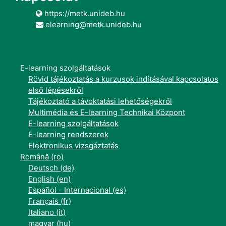
https://metk.unideb.hu
elearning@metk.unideb.hu
E-learning szolgáltatások
Rövid tájékoztatás a kurzusok indításával kapcsolatos
első lépésekről
Tájékoztató a távoktatási lehetőségekről
Multimédia és E-learning Technikai Központ
E-learning szolgáltatások
E-learning rendszerek
Elektronikus vizsgáztatás
Română ‎(ro)‎
Deutsch ‎(de)‎
English ‎(en)‎
Español - Internacional ‎(es)‎
Français ‎(fr)‎
Italiano ‎(it)‎
magyar ‎(hu)‎