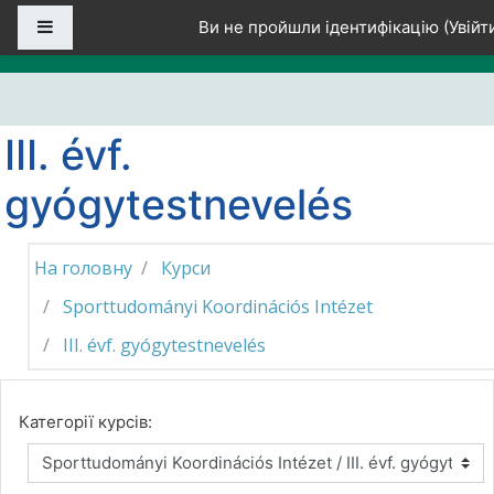
Перейти до головного вмісту
Бокова панель
Ви не пройшли ідентифікацію (
Увійт
III. évf.
gyógytestnevelés
На головну
Курси
Sporttudományi Koordinációs Intézet
III. évf. gyógytestnevelés
Категорії курсів: