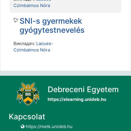
Czimbalmos Nóra
SNI-s gyermekek
gyógytestnevelés
Викладач:
Laoues-
Czimbalmos Nóra
Debreceni Egyetem
https://elearning.unideb.hu
Kapcsolat
https://metk.unideb.hu