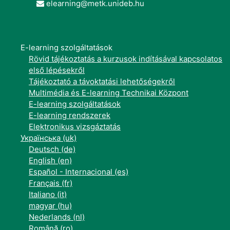
elearning@metk.unideb.hu
E-learning szolgáltatások
Rövid tájékoztatás a kurzusok indításával kapcsolatos
első lépésekről
Tájékoztató a távoktatási lehetőségekről
Multimédia és E-learning Technikai Központ
E-learning szolgáltatások
E-learning rendszerek
Elektronikus vizsgáztatás
Українська ‎(uk)‎
Deutsch ‎(de)‎
English ‎(en)‎
Español - Internacional ‎(es)‎
Français ‎(fr)‎
Italiano ‎(it)‎
magyar ‎(hu)‎
Nederlands ‎(nl)‎
Română ‎(ro)‎