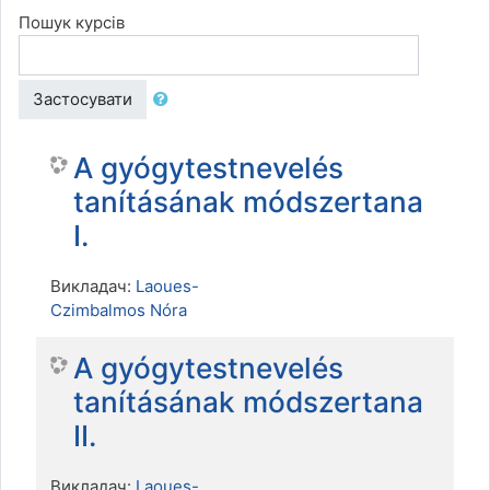
Пошук курсів
Застосувати
A gyógytestnevelés
tanításának módszertana
I.
Викладач:
Laoues-
Czimbalmos Nóra
A gyógytestnevelés
tanításának módszertana
II.
Викладач:
Laoues-